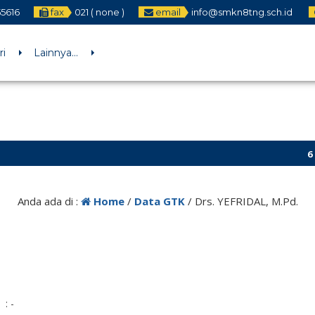
55616
fax
021 ( none )
email
info@smkn8tng.sch.id
ri
Lainnya…
6 tahu
Anda ada di :
Home
/
Data GTK
/
Drs. YEFRIDAL, M.Pd.
: -