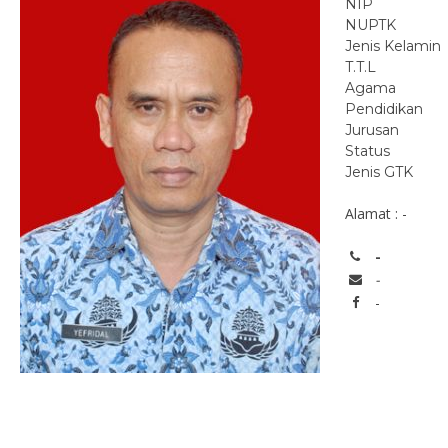
NIP
NUPTK
Jenis Kelamin
T.T.L
Agama
Pendidikan
Jurusan
Status
Jenis GTK
Alamat : -
-
-
-