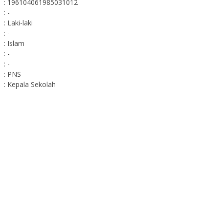
: 196104061985031012
: -
: Laki-laki
: -
: Islam
: -
: -
: PNS
: Kepala Sekolah