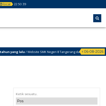
local
22
:
50
40
06-08-2026
n yang lalu
/ Website SMK Negeri 8 Tangerang dalam proses update, de