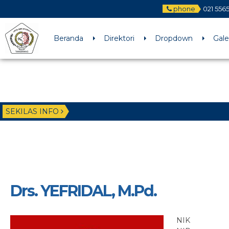
phone
021 556
Beranda
Direktori
Dropdown
Gale
SEKILAS INFO
Drs. YEFRIDAL, M.Pd.
NIK