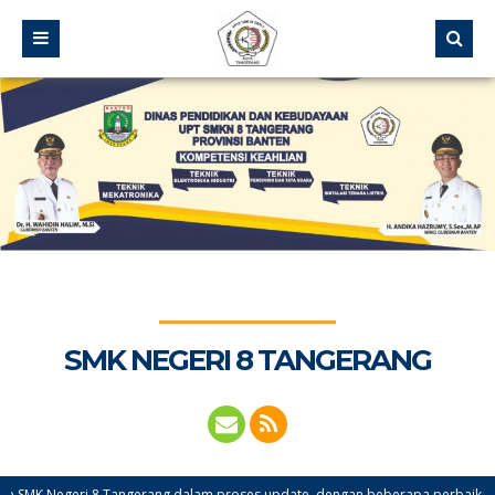
SMK NEGERI 8 TANGERANG
geri 8 Tangerang dalam proses update, dengan beberapa perbaikan dan rebra