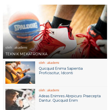
30 MEI 2020
30 MEI 2020
30 MEI 2020
11 JUL 2017
1 MEI 2020
11 JUL 2017
11 JUL 2017
oleh : akademi
TEKNIK MEKATRONIKA
oleh : akademi
Quicquid Enima Sapientia
Proficiscitur, Idconti
oleh : akademi
Adeas Enimres Abrpicuro Praecepta
Dantur. Quicquid Enim