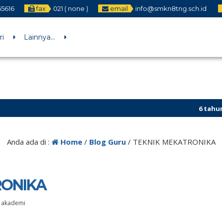
55616
fax
021 ( none )
email
info@smkn8tng.sch.id
ri
Lainnya…
6 tahun yang lal
6 tahun yang lal
Anda ada di :
Home
/
Blog Guru
/
TEKNIK MEKATRONIKA
RONIKA
:
akademi