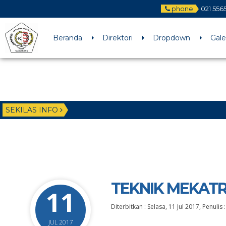
phone
021 556
Beranda
Direktori
Dropdown
Gale
SEKILAS INFO
TEKNIK MEKAT
11
Diterbitkan :
Selasa, 11 Jul 2017
, Penulis 
JUL 2017