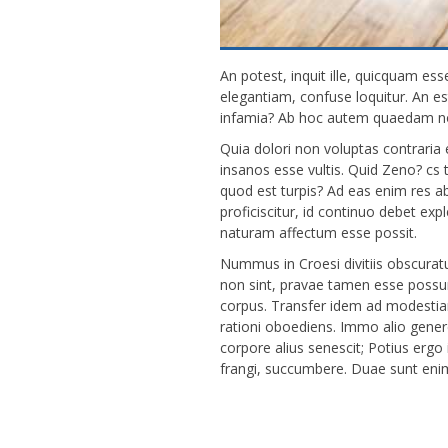
An potest, inquit ille, quicquam es
elegantiam, confuse loquitur. An es
infamia? Ab hoc autem quaedam no
Quia dolori non voluptas contraria 
insanos esse vultis. Quid Zeno? cs 
quod est turpis? Ad eas enim res a
proficiscitur, id continuo debet e
naturam affectum esse possit.
Nummus in Croesi divitiis obscurat
non sint, pravae tamen esse possu
corpus. Transfer idem ad modesti
rationi oboediens. Immo alio genere
corpore alius senescit; Potius ergo i
frangi, succumbere. Duae sunt eni