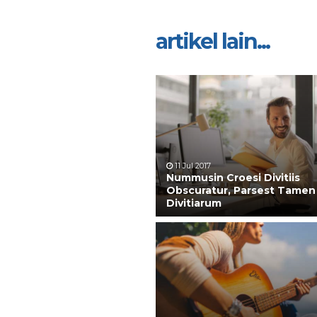
artikel lain...
11 Jul 2017
Nummusin Croesi Divitiis
Obscuratur, Parsest Tamen
Divitiarum