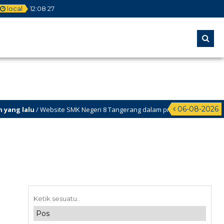
local
12
:
08
27
06-08-2026
u
/ Website SMK Negeri 8 Tangerang dalam proses update, dengan bebera
u
/ Informasi PPDB 2020/2021 www.ppdb.smkn8tng.sch.id