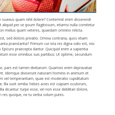
se suavius quam nihil dolere? Contemnit enim disserendi
t aliquid per se ipsum flagitiosum, etiamsi nulla comitetur
n melius quam veteres, quaedam omnino relicta.
est, sed doloris privatio. Omnia contraria, quos etiam
tanta praestantia? Primum cur ista res digna odio est, nisi
b Epicuro praecepta dantur. Quicquid enim a sapientia
xpletum esse omnibus suis partibus; Ut optime, secundum
ur, pars est tamen divitiarum. Quamvis enim depravatae
nt. Idemque diviserunt naturam hominis in animum et
am vel temperantiam, quae est moderatio cupiditatum
; Illa sunt similia: hebes acies est cuipiam oculorum,
lla dicantur: turpe esse, viri non esse debilitari dolore,
m res quoque, ne tu verba solum putes.