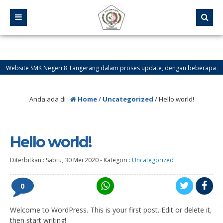
Website SMK Negeri 8 Tangerang dalam proses update, dengan beberapa perba
Informasi PPDB 2020/2021 www.ppdb.smkn8tng.sch.id
Anda ada di :
Home
/
Uncategorized
/
Hello world!
Hello world!
Diterbitkan :
Sabtu, 30 Mei 2020
-
Kategori :
Uncategorized
0
Welcome to WordPress. This is your first post. Edit or delete it,
then start writing!