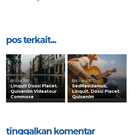
pos terkait...
11 Jul 2017
8 Jun 2017
Linquit Dossi Placet.
SedResidamus,
Quisenim Videatour
Linquit, Dossi Placet.
Commose
Quisenim
tinggalkan komentar