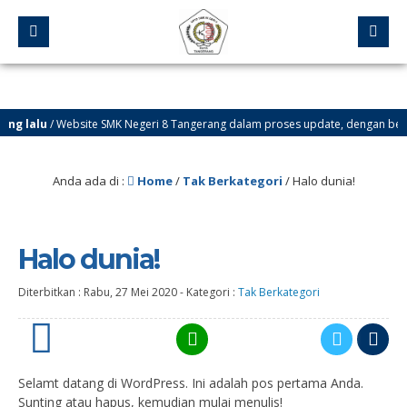
g lalu
/ Website SMK Negeri 8 Tangerang dalam proses update, dengan beber
Anda ada di :
Home
/
Tak Berkategori
/
Halo dunia!
Halo dunia!
Diterbitkan :
Rabu, 27 Mei 2020
-
Kategori :
Tak Berkategori
0
Selamt datang di WordPress. Ini adalah pos pertama Anda.
Sunting atau hapus, kemudian mulai menulis!