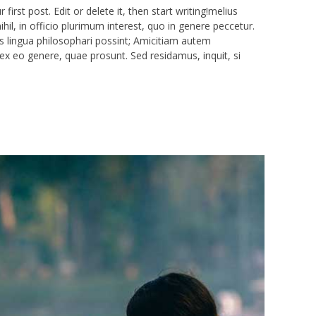
irst post. Edit or delete it, then start writing!melius
il, in officio plurimum interest, quo in genere peccetur.
 lingua philosophari possint; Amicitiam autem
ex eo genere, quae prosunt. Sed residamus, inquit, si