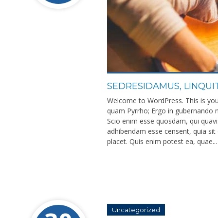
SEDRESIDAMUS, LINQUIT
Welcome to WordPress. This is your f
quam Pyrrho; Ergo in gubernando nih
Scio enim esse quosdam, qui quavis
adhibendam esse censent, quia sit 
placet. Quis enim potest ea, quae...
Uncategorized