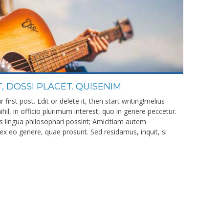
, DOSSI PLACET. QUISENIM
irst post. Edit or delete it, then start writing!melius
il, in officio plurimum interest, quo in genere peccetur.
 lingua philosophari possint; Amicitiam autem
ex eo genere, quae prosunt. Sed residamus, inquit, si