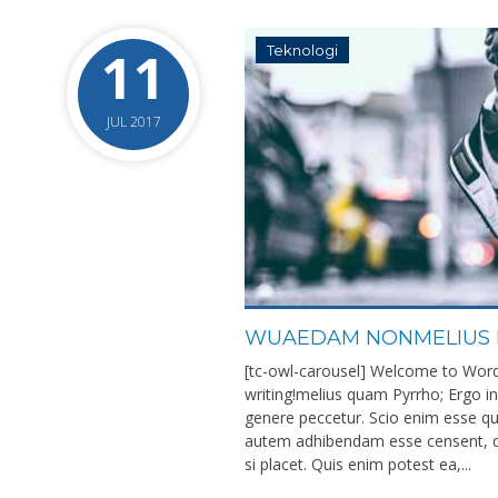
11
Teknologi
JUL 2017
WUAEDAM NONMELIUS B
[tc-owl-carousel] Welcome to WordPre
writing!melius quam Pyrrho; Ergo in 
genere peccetur. Scio enim esse qu
autem adhibendam esse censent, qui
si placet. Quis enim potest ea,...