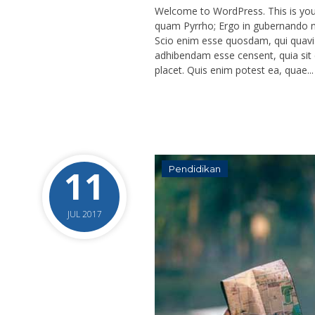
Welcome to WordPress. This is your f
quam Pyrrho; Ergo in gubernando nih
Scio enim esse quosdam, qui quavis
adhibendam esse censent, quia sit 
placet. Quis enim potest ea, quae...
11
Pendidikan
JUL 2017