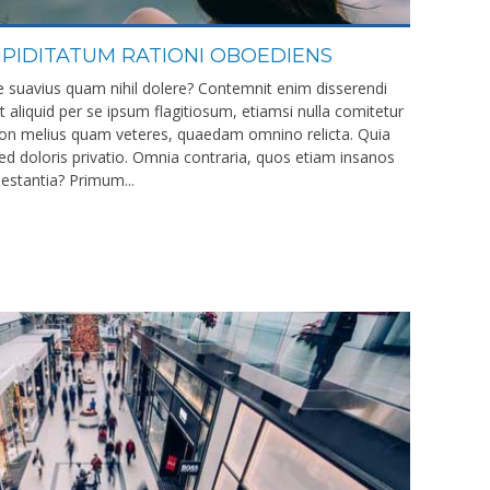
PIDITATUM RATIONI OBOEDIENS
se suavius quam nihil dolere? Contemnit enim disserendi
t aliquid per se ipsum flagitiosum, etiamsi nulla comitetur
n melius quam veteres, quaedam omnino relicta. Quia
sed doloris privatio. Omnia contraria, quos etiam insanos
aestantia? Primum...