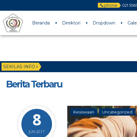
phone
021 556
Beranda
Direktori
Dropdown
Gale
SEKILAS INFO
Berita Terbaru
8
Kesiswaan
Uncategorized
JUN 2017