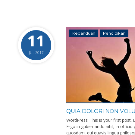
11
Kepanduan
Pendidikan
JUL 2017
QUIA DOLORI NON VOLU
WordPress. This is your first post. E
Ergo in gubernando nihil, in offici
quosdam, qui quavis lingua philos