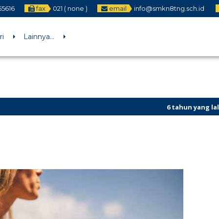
55616
fax
021 ( none )
email
info@smkn8tng.sch.id
ri
Lainnya…
6 tahun yang lalu
/ Website SMK N