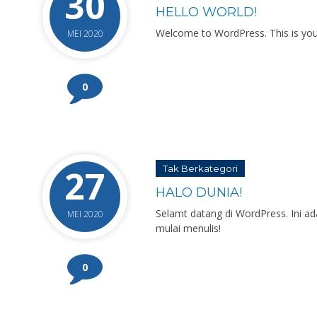
30
HELLO WORLD!
Welcome to WordPress. This is your fi
MEI 2020
0
27
Tak Berkategori
HALO DUNIA!
Selamt datang di WordPress. Ini a
MEI 2020
mulai menulis!
0