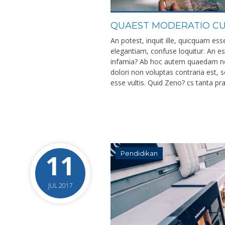
QUAEST MODERATIO CU
An potest, inquit ille, quicquam es
elegantiam, confuse loquitur. An es
infamia? Ab hoc autem quaedam no
dolori non voluptas contraria est, 
esse vultis. Quid Zeno? cs tanta pr
11
Pendidikan
JUL 2017