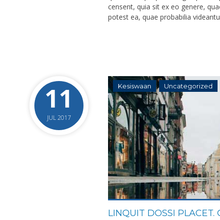
censent, quia sit ex eo genere, qua
potest ea, quae probabilia videantur
11
Kesiswaan
Uncategorized
JUL 2017
LINQUIT DOSSI PLACET