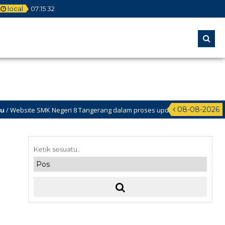
local
07
:
15
33
08-08-2026
egeri 8 Tangerang dalam proses update, dengan beberapa perbaikan da