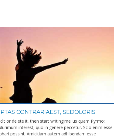
PTAS CONTRARIAEST, SEDOLORIS
dit or delete it, then start writing!melius quam Pyrrho;
o plurimum interest, quo in genere peccetur. Scio enim esse
ophari possint; Amicitiam autem adhibendam esse