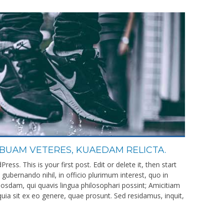
UAM VETERES, KUAEDAM RELICTA.
ss. This is your first post. Edit or delete it, then start
gubernando nihil, in officio plurimum interest, quo in
osdam, qui quavis lingua philosophari possint; Amicitiam
a sit ex eo genere, quae prosunt. Sed residamus, inquit,