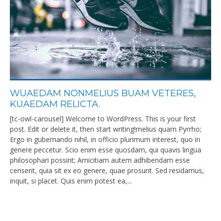
WUAEDAM NONMELIUS BUAM VETERES,
KUAEDAM RELICTA.
[tc-owl-carousel] Welcome to WordPress. This is your first
post. Edit or delete it, then start writing!melius quam Pyrrho;
Ergo in gubernando nihil, in officio plurimum interest, quo in
genere peccetur. Scio enim esse quosdam, qui quavis lingua
philosophari possint; Amicitiam autem adhibendam esse
censent, quia sit ex eo genere, quae prosunt. Sed residamus,
inquit, si placet. Quis enim potest ea,...