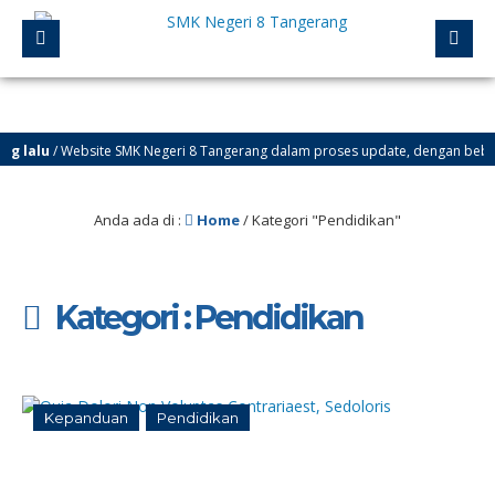
lalu
/ Website SMK Negeri 8 Tangerang dalam proses update, dengan beberap
Anda ada di :
Home
/
Kategori "Pendidikan"
Kategori : Pendidikan
Kepanduan
Pendidikan