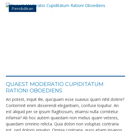
Pendidikan
QUAEST MODERATIO CUPIDITATUM
RATIONI OBOEDIENS
An potest, inquit ille, quicquam esse suavius quam nihil dolere?
Contemnit enim disserendi elegantiam, confuse loquitur. An
est aliquid per se ipsum flagitiosum, etiamsi nulla comitetur
infamia? Ab hoc autem quaedam non melius quam veteres,
quaedam omnino relicta. Quia dolori non voluptas contraria
est, sed doloris privatio. Omnia contraria, quos etiam insanos