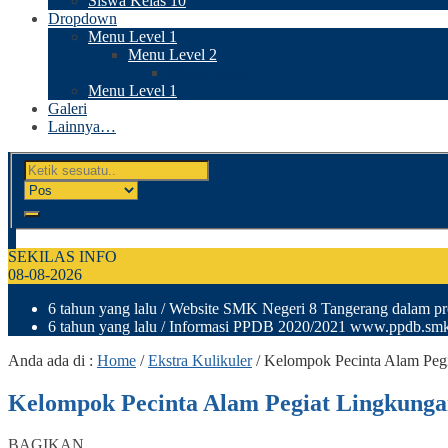
Siswa Kelas 10
Dropdown
Menu Level 1
Menu Level 2
Menu Level 3
Menu Level 1
Galeri
Lainnya…
SEKILAS INFO
08-08-2026
6 tahun yang lalu
/ Website SMK Negeri 8 Tangerang dalam pro
6 tahun yang lalu
/ Informasi PPDB 2020/2021 www.ppdb.smkn
Anda ada di :
Home
/
Ekstra Kulikuler
/
Kelompok Pecinta Alam Peg
Kelompok Pecinta Alam Pegiat Lingkung
BAGIKAN