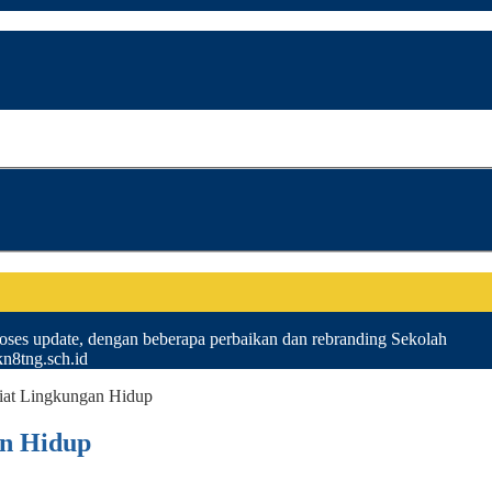
ses update, dengan beberapa perbaikan dan rebranding Sekolah
8tng.sch.id
iat Lingkungan Hidup
an Hidup