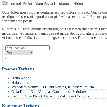
Quia dolori non voluptas contraria est, sed doloris privatio. Omnia con
res digna odio est, nisi quod est turpis? Ad eas enim res ab Epicuro 
affectum esse possit.
Nummus in Croesi divitiis obscuratur, pars est tamen divitiarum. Qu
modestiam vel temperantiam, quae est moderatio cupiditatum rationi obo
viri non esse debilitari dolore, frangi, succumbere. Duae sunt enim re
Pos-pos Terbaru
Hello world!
Halo dunia!
Wuaedam Nonmelius Buam Veteres, Kuaedam Relicta.
Quia Dolori Non Voluptas Contrariaest, Sedoloris
Linquit Dossi Placet. Quisenim Videatour Commose
Komentar Terbaru