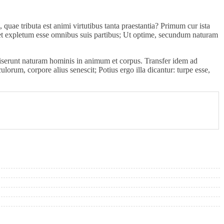
 quae tributa est animi virtutibus tanta praestantia? Primum cur ista
debet expletum esse omnibus suis partibus; Ut optime, secundum naturam
iserunt naturam hominis in animum et corpus. Transfer idem ad
orum, corpore alius senescit; Potius ergo illa dicantur: turpe esse,