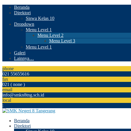
Beranda
Direktori
Siswa Kelas 10
Dropdown
Menu Level 1
Menu Level 2
Menu Level 3
Menu Level 1
Galeri
Lainnya…
phone
021 55655616
fax
021 ( none )
email
info@smkn8tng.sch.id
local
:
Beranda
Direktori