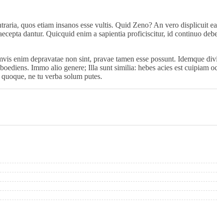
traria, quos etiam insanos esse vultis. Quid Zeno? An vero displicuit ea,
praecepta dantur. Quicquid enim a sapientia proficiscitur, id continuo 
amvis enim depravatae non sint, pravae tamen esse possunt. Idemque div
ediens. Immo alio genere; Illa sunt similia: hebes acies est cuipiam ocul
s quoque, ne tu verba solum putes.