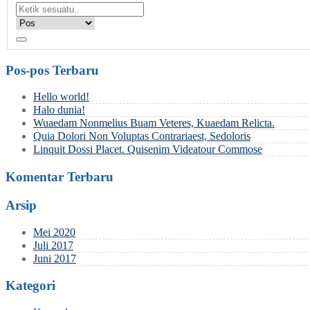
Pos-pos Terbaru
Hello world!
Halo dunia!
Wuaedam Nonmelius Buam Veteres, Kuaedam Relicta.
Quia Dolori Non Voluptas Contrariaest, Sedoloris
Linquit Dossi Placet. Quisenim Videatour Commose
Komentar Terbaru
Arsip
Mei 2020
Juli 2017
Juni 2017
Kategori