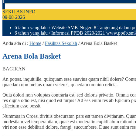
SEKILAS INFO
09-08-2026
6 tahun yang lalu
/ Website SMK Negeri 8 Tangerang dalam pro
6 tahun yang lalu
/ Informasi PPDB 2020/2021 www.ppdb.smkn
Anda ada di :
Home
/
Fasilitas Sekolah
/
Arena Bola Basket
Arena Bola Basket
BAGIKAN
An potest, inquit ille, quicquam esse suavius quam nihil dolere? Cont
quaedam non melius quam veteres, quaedam omnino relicta.
Quia dolori non voluptas contraria est, sed doloris privatio. Omnia con
res digna odio est, nisi quod est turpis? Ad eas enim res ab Epicuro 
affectum esse possit.
Nummus in Croesi divitiis obscuratur, pars est tamen divitiarum. Qu
modestiam vel temperantiam, quae est moderatio cupiditatum rationi obo
viri non esse debilitari dolore, frangi, succumbere. Duae sunt enim re