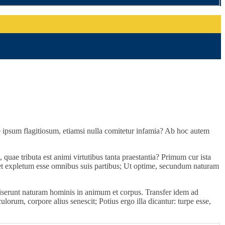
se ipsum flagitiosum, etiamsi nulla comitetur infamia? Ab hoc autem
 quae tributa est animi virtutibus tanta praestantia? Primum cur ista
debet expletum esse omnibus suis partibus; Ut optime, secundum naturam
iserunt naturam hominis in animum et corpus. Transfer idem ad
orum, corpore alius senescit; Potius ergo illa dicantur: turpe esse,