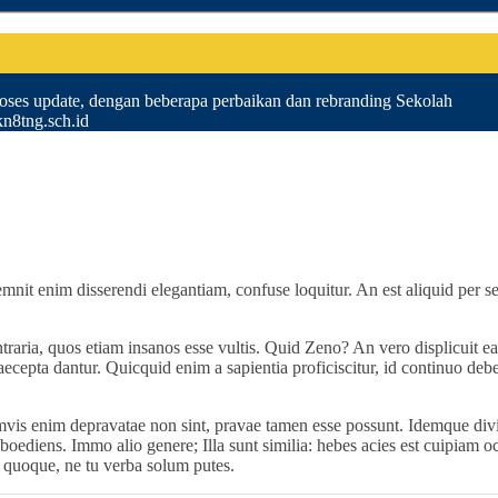
ses update, dengan beberapa perbaikan dan rebranding Sekolah
8tng.sch.id
emnit enim disserendi elegantiam, confuse loquitur. An est aliquid per 
traria, quos etiam insanos esse vultis. Quid Zeno? An vero displicuit ea,
praecepta dantur. Quicquid enim a sapientia proficiscitur, id continuo 
amvis enim depravatae non sint, pravae tamen esse possunt. Idemque div
ediens. Immo alio genere; Illa sunt similia: hebes acies est cuipiam ocul
s quoque, ne tu verba solum putes.