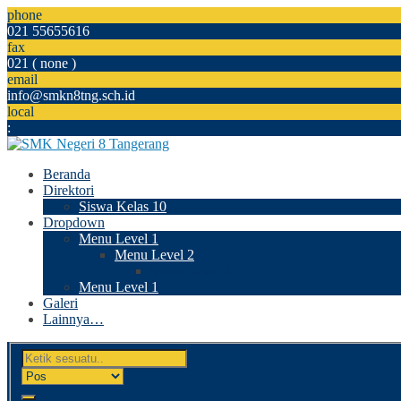
phone
021 55655616
fax
021 ( none )
email
info@smkn8tng.sch.id
local
:
Beranda
Direktori
Siswa Kelas 10
Dropdown
Menu Level 1
Menu Level 2
Menu Level 3
Menu Level 1
Galeri
Lainnya…