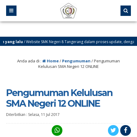
yang lalu
/ Website SMK Negeri 8 Tangerang dalam proses update, dengan be
Anda ada di :
Home
/
Pengumuman
/
Pengumuman
Kelulusan SMA Negeri 12 ONLINE
Pengumuman Kelulusan
SMA Negeri 12 ONLINE
Diterbitkan :
Selasa, 11 Jul 2017