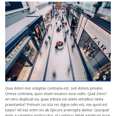
Quia dolori non voluptas contraria est, sed doloris privatio.
Omnia contraria, quos etiam insanos esse vultis. Quid Zeno?
An vero displicuit ea, quae tributa est animi virtutibus tanta
praestantia? Primum cur ista res digna odio est, nisi quod est
turpis? Ad eas enim res ab Epicuro praecepta dantur. Quicquid
enim a sapientia proficiscitur, id continuo debet expletum esse