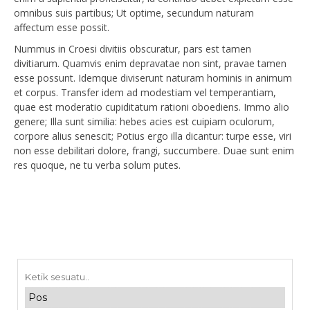
omnibus suis partibus; Ut optime, secundum naturam
affectum esse possit.
Nummus in Croesi divitiis obscuratur, pars est tamen
divitiarum. Quamvis enim depravatae non sint, pravae tamen
esse possunt. Idemque diviserunt naturam hominis in animum
et corpus. Transfer idem ad modestiam vel temperantiam,
quae est moderatio cupiditatum rationi oboediens. Immo alio
genere; Illa sunt similia: hebes acies est cuipiam oculorum,
corpore alius senescit; Potius ergo illa dicantur: turpe esse, viri
non esse debilitari dolore, frangi, succumbere. Duae sunt enim
res quoque, ne tu verba solum putes.