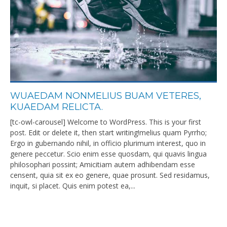
WUAEDAM NONMELIUS BUAM VETERES,
KUAEDAM RELICTA.
[tc-owl-carousel] Welcome to WordPress. This is your first
post. Edit or delete it, then start writing!melius quam Pyrrho;
Ergo in gubernando nihil, in officio plurimum interest, quo in
genere peccetur. Scio enim esse quosdam, qui quavis lingua
philosophari possint; Amicitiam autem adhibendam esse
censent, quia sit ex eo genere, quae prosunt. Sed residamus,
inquit, si placet. Quis enim potest ea,...