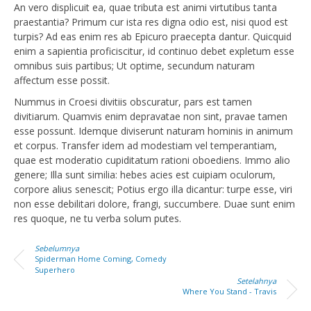
An vero displicuit ea, quae tributa est animi virtutibus tanta
praestantia? Primum cur ista res digna odio est, nisi quod est
turpis? Ad eas enim res ab Epicuro praecepta dantur. Quicquid
enim a sapientia proficiscitur, id continuo debet expletum esse
omnibus suis partibus; Ut optime, secundum naturam
affectum esse possit.
Nummus in Croesi divitiis obscuratur, pars est tamen
divitiarum. Quamvis enim depravatae non sint, pravae tamen
esse possunt. Idemque diviserunt naturam hominis in animum
et corpus. Transfer idem ad modestiam vel temperantiam,
quae est moderatio cupiditatum rationi oboediens. Immo alio
genere; Illa sunt similia: hebes acies est cuipiam oculorum,
corpore alius senescit; Potius ergo illa dicantur: turpe esse, viri
non esse debilitari dolore, frangi, succumbere. Duae sunt enim
res quoque, ne tu verba solum putes.
Sebelumnya
Spiderman Home Coming, Comedy
Superhero
Setelahnya
Where You Stand - Travis