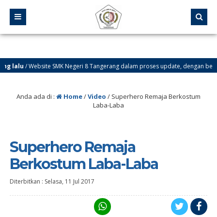
g lalu
/ Website SMK Negeri 8 Tangerang dalam proses update, dengan bebera
g lalu
/ Informasi PPDB 2020/2021 www.ppdb.smkn8tng.sch.id
Anda ada di :
Home
/
Video
/
Superhero Remaja Berkostum
Laba-Laba
Superhero Remaja
Berkostum Laba-Laba
Diterbitkan :
Selasa, 11 Jul 2017