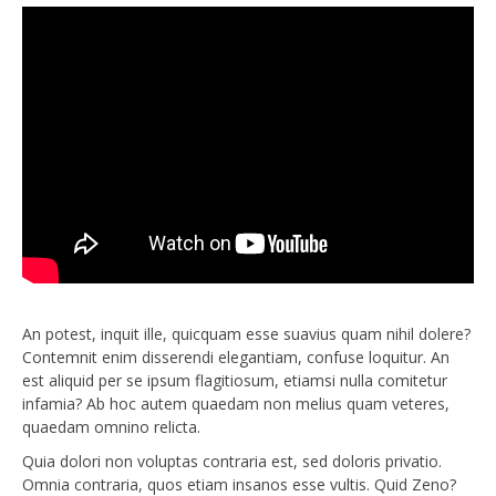
An potest, inquit ille, quicquam esse suavius quam nihil dolere?
Contemnit enim disserendi elegantiam, confuse loquitur. An
est aliquid per se ipsum flagitiosum, etiamsi nulla comitetur
infamia? Ab hoc autem quaedam non melius quam veteres,
quaedam omnino relicta.
Quia dolori non voluptas contraria est, sed doloris privatio.
Omnia contraria, quos etiam insanos esse vultis. Quid Zeno?